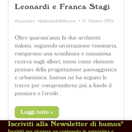
Leonardi e Franca Stagi
#humustre
,
#ilsilenziodelleforeste
• 21 Ottobre 2025
Oltre quarant’anni fa due architetti
italiani, seguendo un’intuizione visionaria,
compirono una sconfinata e minuziosa
ricerca sugli alberi, intesi come elementi
primari della progettazione paesaggistica
e urbanistica. humus ne ha seguito le
tracce per comprenderne più a fondo il
pensiero e l’eredit…
Leggi tutto »
Iscriviti alla Newsletter di humus®
1
2
Iscriviti per ricevere un contenuto in anteprima e