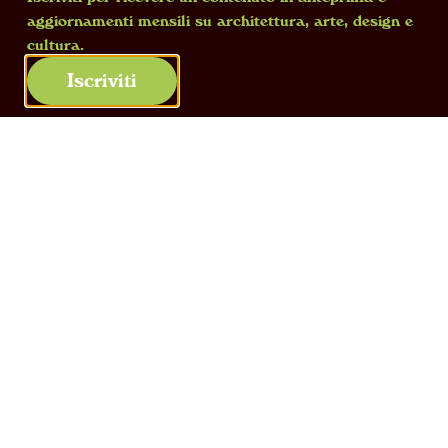
aggiornamenti mensili su architettura, arte, design e
cultura.
Iscriviti
©2026 GranitiFiandre Spa, Via Radici Nord, 112 – 42014
Castellarano (RE) – Italy