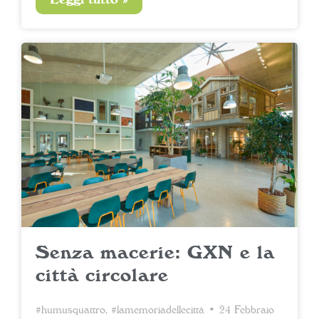
Senza macerie: GXN e la
città circolare
#humusquattro
,
#lamemoriadellecittà
• 24 Febbraio