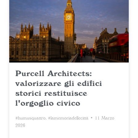
Purcell Architects:
valorizzare gli edifici
storici restituisce
l'orgoglio civico
#humusquattro
,
#lamemoriadellecittà
• 11 Marzo
2026