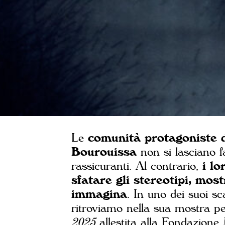
Le
comunità protagoniste 
Bourouissa
non si lasciano f
rassicuranti. Al contrario,
i l
sfatare gli stereotipi, mo
immagina
. In uno dei suoi sc
ritroviamo nella sua mostra p
2025
allestita alla Fondazion