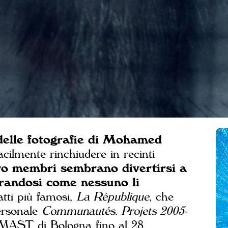
delle fotografie di Mohamed
acilmente rinchiudere in recinti
oro membri sembrano divertirsi a
strandosi come nessuno li
atti più famosi,
La République
, che
ersonale
Communautés. Projets 2005-
e MAST di Bologna fino al 28