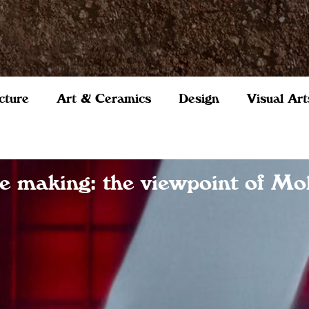
cture
Art & Ceramics
Design
Visual Art
he making: the viewpoint of M