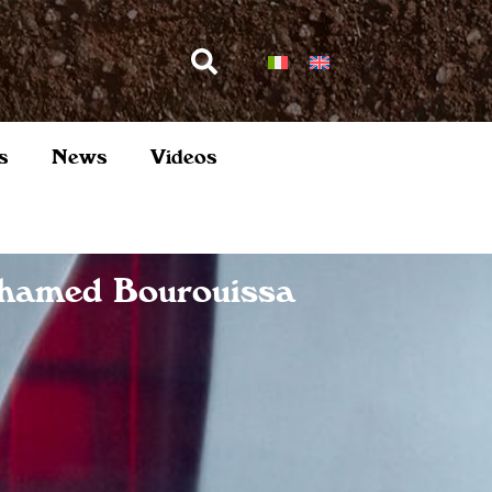
s
News
Videos
ohamed Bourouissa