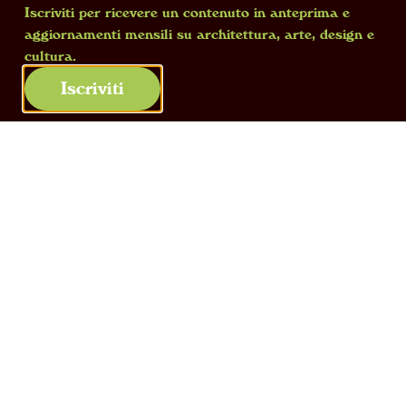
Iscriviti per ricevere un contenuto in anteprima e
aggiornamenti mensili su architettura, arte, design e
cultura.
Iscriviti
Anna Maria Maiolino,
ANNA
, xilografia,
1967, ph. Everton Ballardin
Sei anni dopo, è il momento di un nuovo
inizio e dell’
ennesimo approdo in un
Paese diverso, il Brasile, a Rio de
Janeiro
. Sempre al seguito dei genitori e dei
fratelli, e di nuovo ignara della lingua e delle
abitudini locali. Alla Scuola nazionale di Belle
Arti entra in contatto con il fermento artistico
della città e conosce pittori e scultori, tra i
quali
il futuro marito Rubens Gerchman
con cui nel 1968 si trasferirà a New