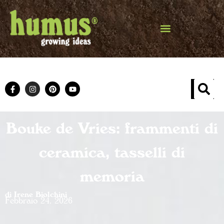
Bouke de Vries: frammenti di
ceramica, tasselli di
memoria
di Irene Biolchini
Febbraio 24, 2026