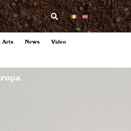
l Arts
News
Video
uropa