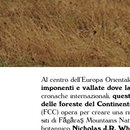
Al centro dell’Europa Orienta
imponenti e vallate dove la
cronache internazionali,
quest
delle foreste del Continent
(FCC) opera per creare una rise
siti di Făgăraș Mountains Natu
britannico
Nicholas J.R. Whi