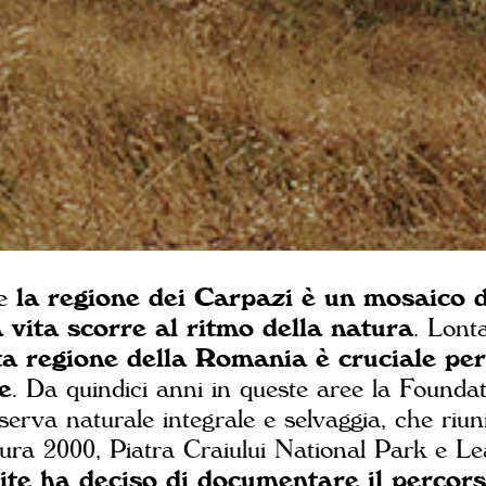
le
la regione dei Carpazi è un mosaico d
 vita scorre al ritmo della natura
. Lonta
a regione della Romania è cruciale per
e
. Da quindici anni in queste aree la Found
rva naturale integrale e selvaggia, che riunis
ra 2000, Piatra Craiului National Park e Lea
te ha deciso di documentare il percors