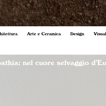
hitettura
Arte e Ceramica
Design
Visua
athia: nel cuore selvaggio d’E