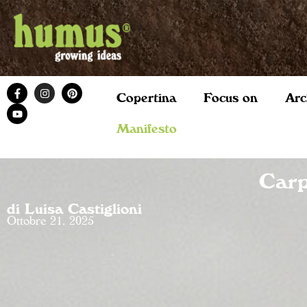
Copertina
Focus on
Arc
Manifesto
Carp
di Luisa Castiglioni
Ottobre 21, 2025