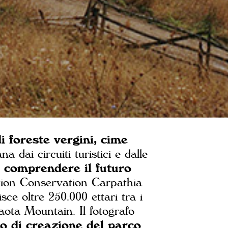
i foreste vergini, cime
na dai circuiti turistici e dalle
 comprendere il futuro
ation Conservation Carpathia
ce oltre 250.000 ettari tra i
ota Mountain. Il fotografo
o di creazione del parco