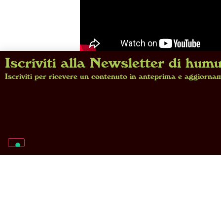
Iscriviti alla Newsletter di hum
Iscriviti per ricevere un contenuto in anteprima e aggiornam
All’inizio degli Anni T
crinale tra arte decorati
oggetti abbandona la d
prova la straordinaria se
Il
Come sottolinea il cur
Guido Andlovitz e Gio