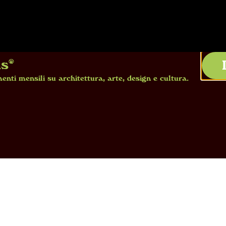
us®
enti mensili su architettura, arte, design e cultura.
renta l’Art Déco è al tramonto. È il mom
va applicata e nascita del design indust
ecorazione e diviene sintetico, intuiti
rie di vasi in terraglia rossa che con
 trionfo della modernità’ di Palazzo Rea
atore Valerio Terraroli, i vasi portano
vanni Gariboldi, che saranno i protago