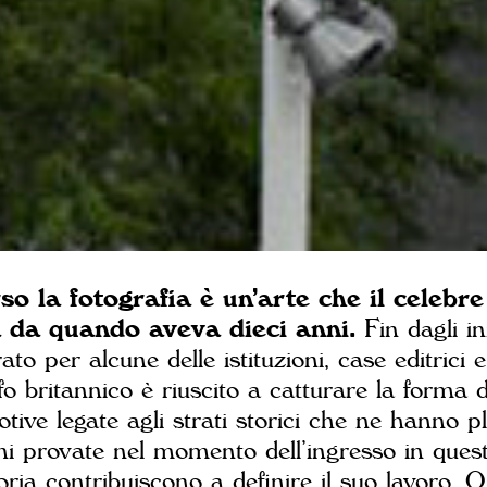
o la fotografia è un’arte che il celebre
 da quando aveva dieci anni.
Fin dagli in
o per alcune delle istituzioni, case editrici e
afo britannico è riuscito a catturare la forma 
ive legate agli strati storici che ne hanno pl
i provate nel momento dell’ingresso in questi
toria contribuiscono a definire il suo lavoro. O