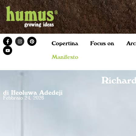
Copertina
Focus on
Arc
Manifesto
Richard
di Ifeoluwa Adedeji
Febbraio 24, 2026