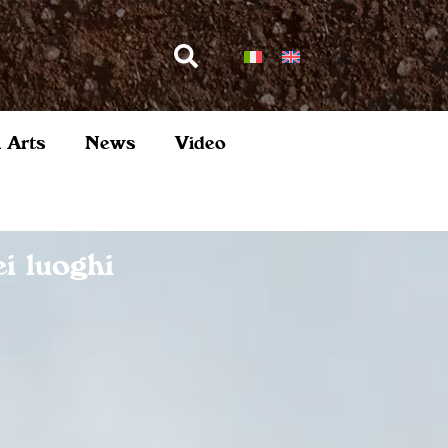
l Arts
News
Video
i luoghi