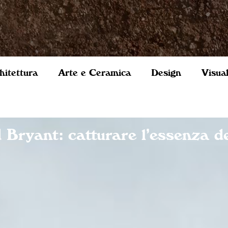
hitettura
Arte e Ceramica
Design
Visua
 Bryant: catturare l’essenza de