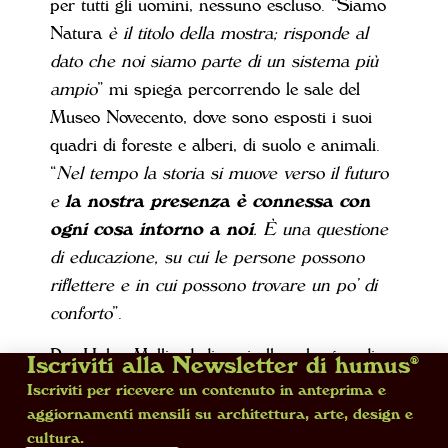
per tutti gli uomini, nessuno escluso. “Siamo
Natura
è il titolo della mostra; risponde al
dato che noi siamo parte di un sistema più
ampio
” mi spiega percorrendo le sale del
Museo Novecento, dove sono esposti i suoi
quadri di foreste e alberi, di suolo e animali.
“
Nel tempo la storia si muove verso il futuro
e
la nostra presenza è connessa con
ogni cosa intorno a noi
. È una questione
di educazione, su cui le persone possono
riflettere e in cui possono trovare un po’ di
conforto
”.
Per Haley Mellin dedicarsi alla salvaguardia
Iscriviti alla Newsletter di humus®
della natura non può prescindere dalla
Iscriviti per ricevere un contenuto in anteprima e
sostenibilità di ogni azione:
quando si reca
aggiornamenti mensili su architettura, arte, design e
cultura.
nelle foreste per dipingere, lo fa