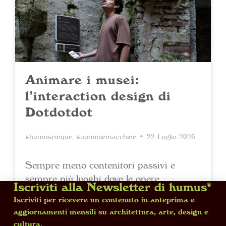
Animare i musei:
l’interaction design di
Dotdotdot
#humuscinque
,
#uominiemacchine
• 22 Luglio 2026
Sempre meno contenitori passivi e
sempre più luoghi dove le opere
Iscriviti alla Newsletter di humus®
interagiscono con i visitatori, i musei
Iscriviti per ricevere un contenuto in anteprima e
sono tra i terreni di sperimentazione
aggiornamenti mensili su architettura, arte, design e
preferiti dallo studio di design milanese
cultura.