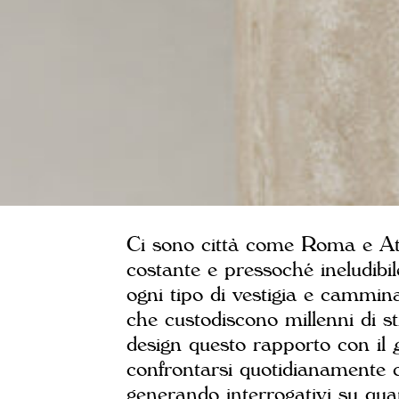
Ci sono città come Roma e Ate
costante e pressoché ineludibil
ogni tipo di vestigia e cammina
che custodiscono millenni di str
design questo rapporto con il
confrontarsi quotidianamente c
generando interrogativi su qua