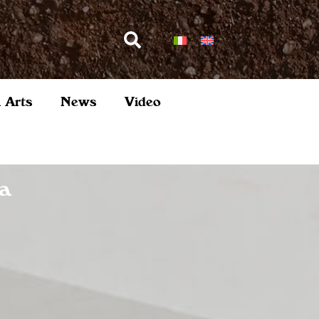
l Arts
News
Video
ia