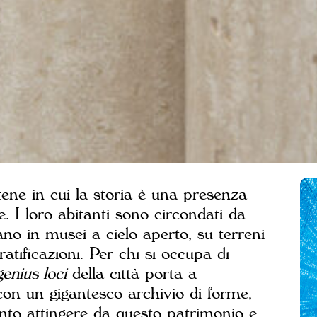
ne in cui la storia è una presenza
e. I loro abitanti sono circondati da
no in musei a cielo aperto, su terreni
atificazioni. Per chi si occupa di
genius loci
della città porta a
on un gigantesco archivio di forme,
nto attingere da questo patrimonio e,