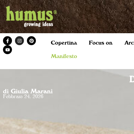
Copertina
Focus on
Arc
Manifesto
D
di Giulia Marani
Febbraio 24, 2026