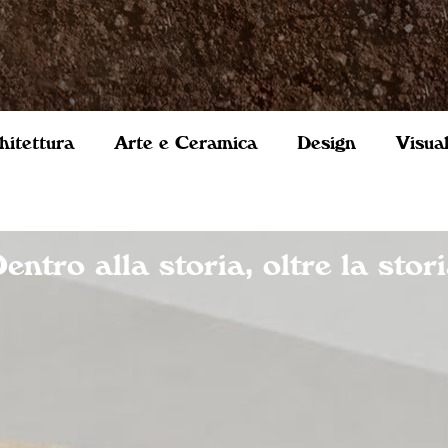
hitettura
Arte e Ceramica
Design
Visua
entro alla storia, oltre la stor