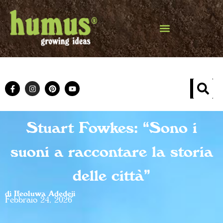
Stuart Fowkes: “Sono i
suoni a raccontare la storia
delle città”
di Ifeoluwa Adedeji
Febbraio 24, 2026