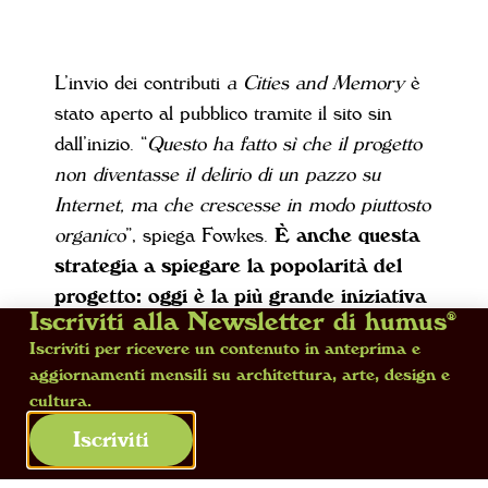
L’invio dei contributi
a Cities and Memory
è
stato aperto al pubblico tramite il sito sin
dall’inizio. “
Questo ha fatto sì che il progetto
non diventasse il delirio di un pazzo su
Internet, ma che crescesse in modo piuttosto
organico
”, spiega Fowkes.
È anche questa
strategia a spiegare la popolarità del
progetto: oggi è la più grande iniziativa
Iscriviti alla Newsletter di humus®
di registrazione sonora sul campo al
Iscriviti per ricevere un contenuto in anteprima e
mondo, con contributi di oltre 2.000
aggiornamenti mensili su architettura, arte, design e
artisti a livello globale.
“
È iniziato con una
cultura.
sola registrazione che ho fatto sotto un ponte
Iscriviti
vicino a casa mia, a Oxford
”, ricorda.
“
Questa cosa semplicissima si è