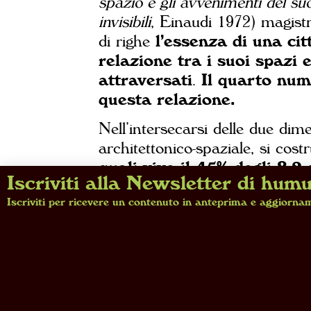
spazio e gli avvenimenti del su
invisibili
, Einaudi 1972) magis
di righe
l’essenza di una cit
relazione tra i suoi spazi e
attraversati
.
Il quarto num
questa relazione.
Nell’intersecarsi delle due dim
architettonico-spaziale, si costr
quali vive il 45% degli 8,2
Iscriviti alla Newsletter di hum
il pianeta
(erano il 20% nel 1
Iscriviti per ricevere un contenuto in anteprima e aggiornam
Urbanization Prospects 2025
d
indicano che
due terzi dell
da qui al 2050 avverrà nell
buona parte del presente dipe
comprendere questa relazione 