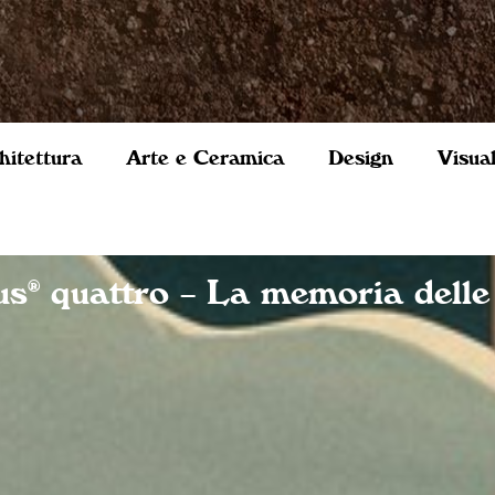
hitettura
Arte e Ceramica
Design
Visua
s® quattro – La memoria delle 