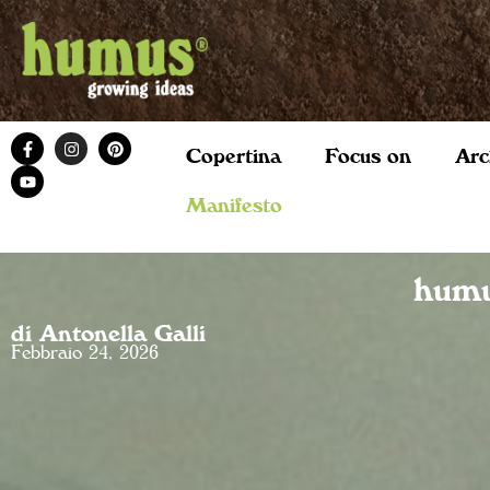
Copertina
Focus on
Arc
Manifesto
humu
di Antonella Galli
Febbraio 24, 2026