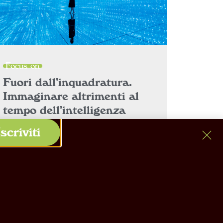
Focus on
Fuori dall’inquadratura.
Immaginare altrimenti al
tempo dell’intelligenza
artificiale
Iscriviti
#humuscinque
,
#uominiemacchine
• 29 Luglio 2026
Leggi tutto »