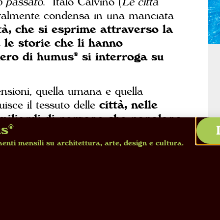
o passato
.” Italo Calvino (
Le città
tralmente condensa in una manciata
tà, che si esprime attraverso la
 le storie che li hanno
ero di humus® si interroga su
ensioni, quella umana e quella
uisce il tessuto delle
città, nelle
 miliardi di persone che popolano
us®
950). Lo segnalano i
World
enti mensili su architettura, arte, design e cultura.
elle Nazioni Unite, in cui le proiezioni
a crescita demografica mondiale
e città
. Il futuro, quindi, così come
ndono da quanto si è in grado di
e da come la si governa.