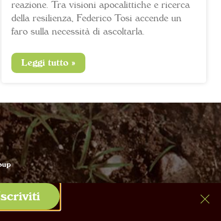
reazione. Tra visioni apocalittiche e ricerca
della resilienza, Federico Tosi accende un
faro sulla necessità di ascoltarla.
Leggi tutto »
oup
Iscriviti
– Italy