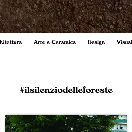
hitettura
Arte e Ceramica
Design
Visua
#ilsilenziodelleforeste