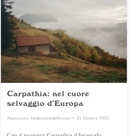
Carpathia: nel cuore
selvaggio d’Europa
#humustre
,
#ilsilenziodelleforeste
• 21 Ottobre 2025
Con il progetto Carpathia il fotografo