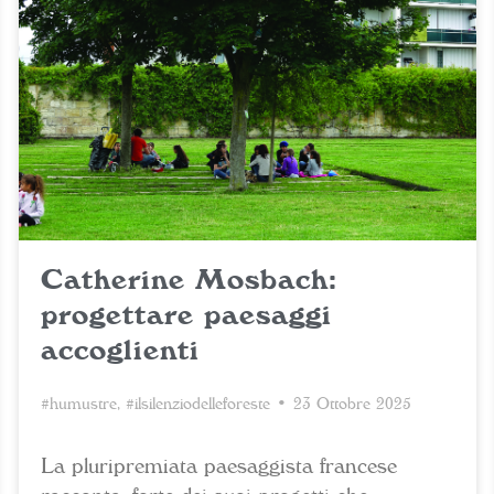
Catherine Mosbach:
progettare paesaggi
accoglienti
#humustre
,
#ilsilenziodelleforeste
• 23 Ottobre 2025
La pluripremiata paesaggista francese