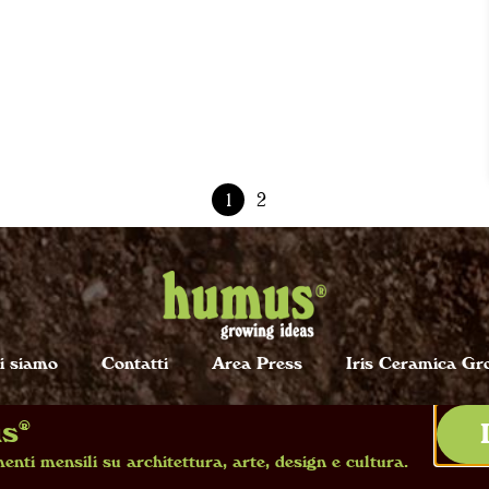
1
2
i siamo
Contatti
Area Press
Iris Ceramica Gr
us®
GranitiFiandre Spa, Via Radici Nord, 112 – 42014 Castellarano (RE) 
enti mensili su architettura, arte, design e cultura.