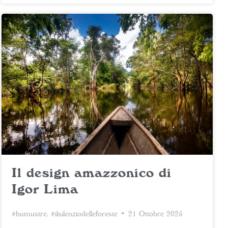
Il design amazzonico di
Igor Lima
#humustre
,
#ilsilenziodelleforeste
• 21 Ottobre 2025