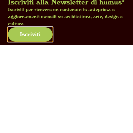
Iscriviti alla Newsletter di humus®
ideato un’opera sonora collettiva: una
Iscriviti per ricevere un contenuto in anteprima e
processione laica e un concerto con
aggiornamenti mensili su architettura, arte, design e
strumenti in ceramica per mettersi in
cultura.
ascolto del luogo, della sua storia e della
Iscriviti
sua natura.
Leggi tutto »
1
2
3
4
5
6
7
©2026 GranitiFiandre Spa, Via Radici Nord, 112 – 42014