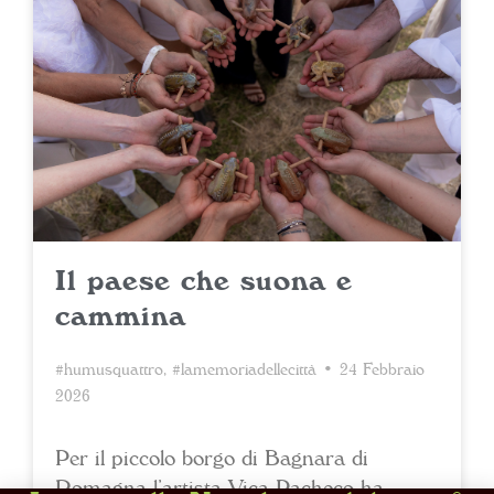
Il paese che suona e
cammina
#humusquattro
,
#lamemoriadellecittà
• 24 Febbraio
2026
Per il piccolo borgo di Bagnara di
Romagna l’artista Vica Pacheco ha