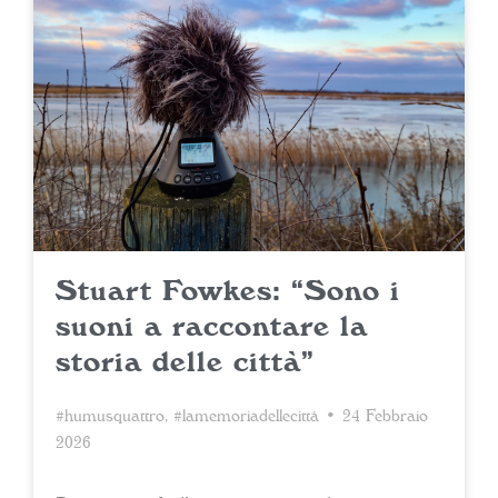
Stuart Fowkes: “Sono i
suoni a raccontare la
storia delle città”
#humusquattro
,
#lamemoriadellecittà
• 24 Febbraio
2026